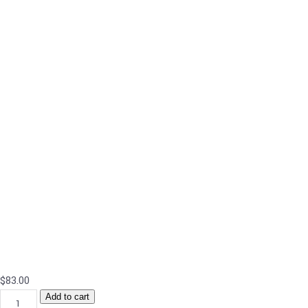
$
83.00
Add to cart