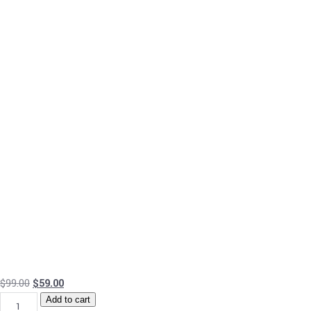
$
99.00
$
59.00
Add to cart